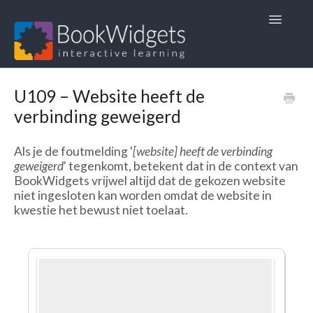
Toggle
Navigatio
Startpagina
U109 – Website heeft de
verbinding geweigerd
1. Veelgestelde vragen
Als je de foutmelding '
[website] heeft de verbinding
2. Gebruikshandleidingen
geweigerd
' tegenkomt, betekent dat in de context van
BookWidgets vrijwel altijd dat de gekozen website
3. Lesmateriaal
niet ingesloten kan worden omdat de website in
kwestie het bewust niet toelaat.
4. Andere talen 🏴󠁧󠁢󠁥󠁮󠁧󠁿🇫🇷🇩🇪