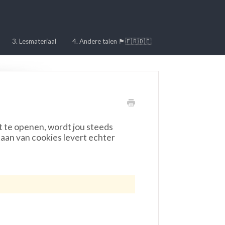
3. Lesmateriaal
4. Andere talen 🏴󠁧󠁢󠁥󠁮󠁧󠁿🇫🇷🇩🇪
 te openen, wordt jou steeds
aan van cookies levert echter