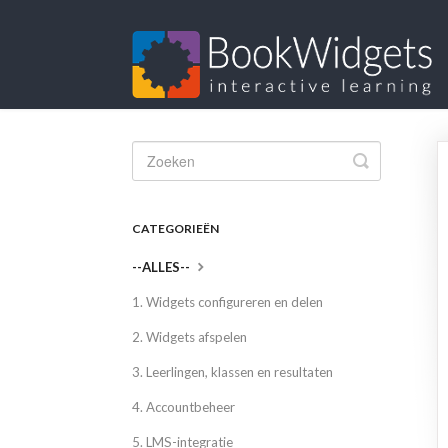
Toggle
Search
CATEGORIEËN
--ALLES--
1. Widgets configureren en delen
2. Widgets afspelen
3. Leerlingen, klassen en resultaten
4. Accountbeheer
5. LMS-integratie