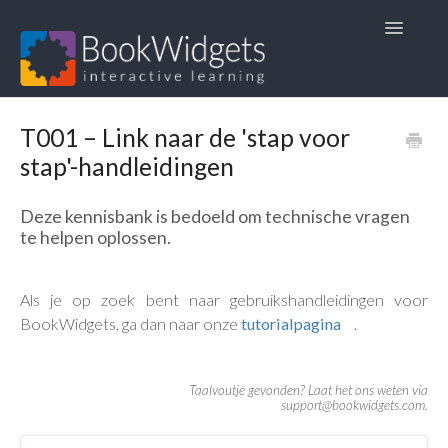
Toggle
Navigatio
Startpagina
T001 – Link naar de 'stap voor
stap'-handleidingen
1. Veelgestelde vragen
Deze kennisbank is bedoeld om technische vragen
2. Gebruikshandleidingen
te helpen oplossen.
3. Lesmateriaal
Als je op zoek bent naar gebruikshandleidingen voor
4. Andere talen 🏴󠁧󠁢󠁥󠁮󠁧󠁿🇫🇷🇩🇪
BookWidgets, ga dan naar onze
tutorial­pagina
.