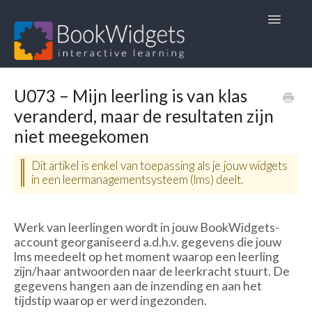
Toggle
Navigatio
Startpagina
U073 – Mijn leerling is van klas
veranderd, maar de resultaten zijn
1. Veelgestelde vragen
niet meegekomen
2. Gebruikshandleidingen
Dit artikel is enkel van toepassing als je jouw widgets
in een leer­management­systeem (lms) deelt.
3. Lesmateriaal
4. Andere talen 🏴󠁧󠁢󠁥󠁮󠁧󠁿🇫🇷🇩🇪
Werk van leerlingen wordt in jouw BookWidgets-
account georganiseerd a.d.h.v. gegevens die jouw
lms meedeelt op het moment waarop een leerling
zijn/haar antwoorden naar de leerkracht stuurt. De
gegevens hangen aan de inzending en aan het
tijdstip waarop er werd ingezonden.